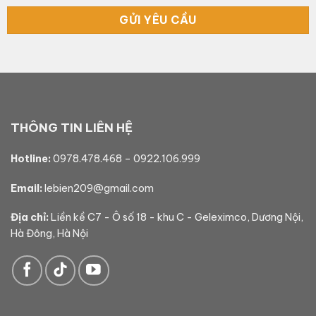
THÔNG TIN LIÊN HỆ
Hotline:
0978.478.468
–
0922.106.999
Email:
lebien209@gmail.com
Địa chỉ:
Liền kề C7 - Ô số 18 - khu C - Geleximco, Dương Nội,
Hà Đông, Hà Nội