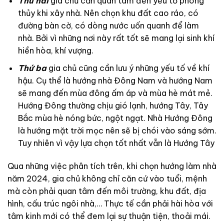
Thứ hai
gia chủ cần quan tâm đến yếu tố phong
thủy khi xây nhà. Nên chọn khu đất cao ráo, có
đường bàn cờ, có dòng nước uốn quanh để làm
nhà. Bởi vì những nơi này rất tốt sẽ mang lại sinh khí
hiền hòa, khí vượng.
Thứ ba
gia chủ cũng cần lưu ý những yếu tố về khí
hậu. Cụ thể là hướng nhà Đông Nam và hướng Nam
sẽ mang đến mùa đông ấm áp và mùa hè mát mẻ.
Hướng Đông thường chịu gió lạnh, hướng Tây, Tây
Bắc mùa hè nóng bức, ngột ngạt. Nhà Hướng Đông
là hướng mặt trời mọc nên sẽ bị chói vào sáng sớm.
Tuy nhiên vì vậy lựa chọn tốt nhất vẫn là Hướng Tây
Qua những việc phân tích trên, khi chọn hướng làm nhà
năm 2024, gia chủ không chỉ căn cứ vào tuổi, mệnh
mà còn phải quan tâm đến môi trường, khu đất, địa
hình, cấu trúc ngôi nhà,… Thực tế cần phải hài hòa với
tâm kinh mới có thể đem lại sự thuận tiện, thoải mái.