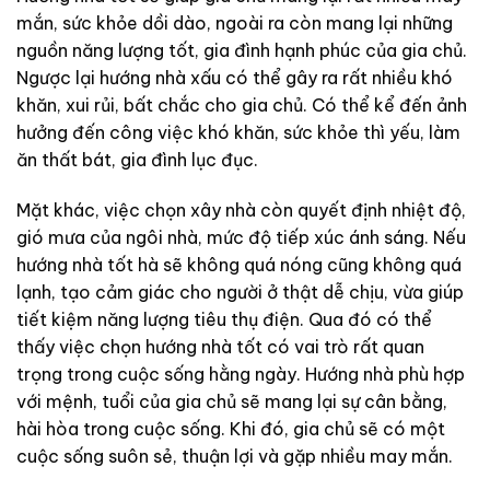
mắn, sức khỏe dồi dào, ngoài ra còn mang lại những
nguồn năng lượng tốt, gia đình hạnh phúc của gia chủ.
Ngược lại hướng nhà xấu có thể gây ra rất nhiều khó
khăn, xui rủi, bất chắc cho gia chủ. Có thể kể đến ảnh
hưởng đến công việc khó khăn, sức khỏe thì yếu, làm
ăn thất bát, gia đình lục đục.
Mặt khác, việc chọn xây nhà còn quyết định nhiệt độ,
gió mưa của ngôi nhà, mức độ tiếp xúc ánh sáng. Nếu
hướng nhà tốt hà sẽ không quá nóng cũng không quá
lạnh, tạo cảm giác cho người ở thật dễ chịu, vừa giúp
tiết kiệm năng lượng tiêu thụ điện.
Qua đó có thể
thấy việc chọn hướng nhà tốt có vai trò rất quan
trọng trong cuộc sống hằng ngày. Hướng nhà phù hợp
với mệnh, tuổi của gia chủ sẽ mang lại sự cân bằng,
hài hòa trong cuộc sống. Khi đó, gia chủ sẽ có một
cuộc sống suôn sẻ, thuận lợi và gặp nhiều may mắn.