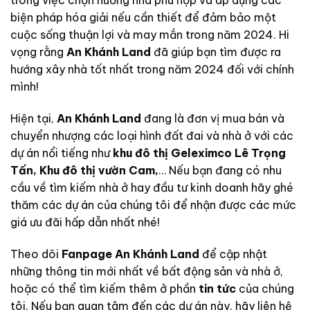
trong việc chọn hướng nhà phù hợp và áp dụng các
biện pháp hóa giải nếu cần thiết để đảm bảo một
cuộc sống thuận lợi và may mắn trong năm 2024.
Hi
vọng rằng
An Khánh Land
đã giúp bạn tìm được ra
hướng xây nhà tốt nhất trong năm 2024 đối với chính
mình!
Hiện tại,
An Khánh Land
đang là đơn vị mua bán và
chuyển nhượng các loại hình đất đai và nhà ở với các
dự án nổi tiếng như
khu đô thị Geleximco Lê Trọng
Tấn
,
Khu đô thị vườn Cam
,
… Nếu bạn đang có nhu
cầu về tìm kiếm nhà ở hay đầu tư kinh doanh hãy ghé
thăm các dự án của chúng tôi để nhận được các mức
giá ưu đãi hấp dẫn nhất nhé!
Theo dõi
Fanpage An Khánh Land
để cập nhật
những thông tin mới nhất về bất động sản và nhà ở,
hoặc có thể tìm kiếm thêm ở phần
tin tức
của chúng
tôi. Nếu bạn quan tâm đến các dự án này, hãy liên hệ