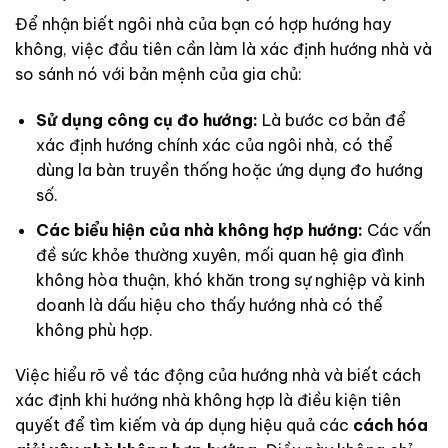
Để nhận biết ngôi nhà của bạn có hợp hướng hay
không, việc đầu tiên cần làm là xác định hướng nhà và
so sánh nó với bản mệnh của gia chủ:
Sử dụng công cụ đo hướng:
Là bước cơ bản để
xác định hướng chính xác của ngôi nhà, có thể
dùng la bàn truyền thống hoặc ứng dụng đo hướng
số.
Các biểu hiện của nhà không hợp hướng:
Các vấn
đề sức khỏe thường xuyên, mối quan hệ gia đình
không hòa thuận, khó khăn trong sự nghiệp và kinh
doanh là dấu hiệu cho thấy hướng nhà có thể
không phù hợp.
Việc hiểu rõ về tác động của hướng nhà và biết cách
xác định khi hướng nhà không hợp là điều kiện tiên
quyết để tìm kiếm và áp dụng hiệu quả các
cách hóa