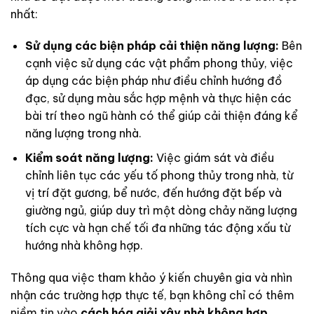
nhất:
Sử dụng các biện pháp cải thiện năng lượng:
Bên
cạnh việc sử dụng các vật phẩm phong thủy, việc
áp dụng các biện pháp như điều chỉnh hướng đồ
đạc, sử dụng màu sắc hợp mệnh và thực hiện các
bài trí theo ngũ hành có thể giúp cải thiện đáng kể
năng lượng trong nhà.
Kiểm soát năng lượng:
Việc giám sát và điều
chỉnh liên tục các yếu tố phong thủy trong nhà, từ
vị trí đặt gương, bể nước, đến hướng đặt bếp và
giường ngủ, giúp duy trì một dòng chảy năng lượng
tích cực và hạn chế tối đa những tác động xấu từ
hướng nhà không hợp.
Thông qua việc tham khảo ý kiến chuyên gia và nhìn
nhận các trường hợp thực tế, bạn không chỉ có thêm
niềm tin vào
cách hóa giải xây nhà không hợp