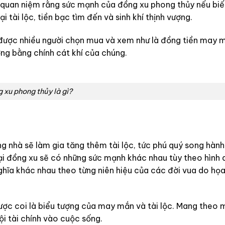
y quan niệm rằng sức mạnh của đồng xu phong thủy nếu bi
i tài lộc, tiền bạc tìm đến và sinh khí thịnh vượng.
được nhiều người chọn mua và xem như là đồng tiền may 
ng bằng chính cát khí của chúng.
 xu phong thủy là gì?
ong nhà sẽ làm gia tăng thêm tài lộc, tức phú quý song hàn
oại đồng xu sẽ có những sức mạnh khác nhau tùy theo hình
hĩa khác nhau theo từng niên hiệu của các đời vua do họa
ợc coi là biểu tượng của may mắn và tài lộc. Mang theo
i tài chính vào cuộc sống.