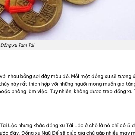
Đồng xu Tam Tài
với nhau bằng sợi dây màu đỏ. Mỗi một đồng xu sẽ tương ứ
hủy này rất thích hợp với những người mong muốn gia tăng
h hoặc phòng làm việc. Tuy nhiên, không được treo đồng xu 
ài Lộc nhưng khác đồng xu Tài Lộc ở chỗ là nó chỉ có 5 đ
trước đây. Đồng xu Ngũ Đế sẽ giúp gia chủ gặp nhiều may m