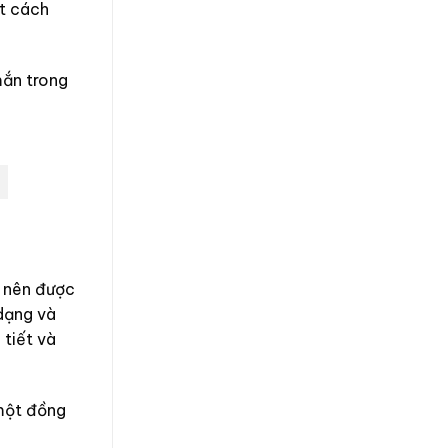
ết cách
mắn trong
h nên được
 dạng và
 tiết và
 một đồng