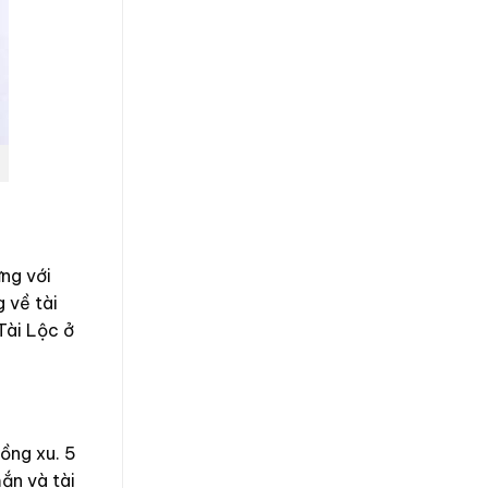
ng với
 về tài
Tài Lộc ở
ồng xu. 5
ắn và tài