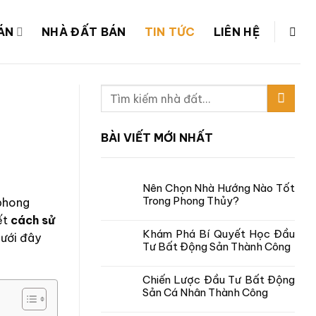
ÁN
NHÀ ĐẤT BÁN
TIN TỨC
LIÊN HỆ
BÀI VIẾT MỚI NHẤT
Nên Chọn Nhà Hướng Nào Tốt
Trong Phong Thủy?
 phong
ết
cách sử
Khám Phá Bí Quyết Học Đầu
dưới đây
Tư Bất Động Sản Thành Công
Chiến Lược Đầu Tư Bất Động
Sản Cá Nhân Thành Công