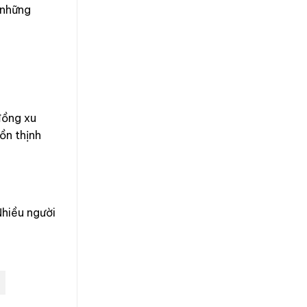
 những
đồng xu
ồn thịnh
Nhiều người