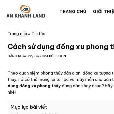
Skip
to
TRANG CHỦ
GIỚI THI
content
Trang chủ
»
Tin tức
Cách sử dụng đồng xu phong th
ĐĂNG NGÀY
22/04/2024
BỞI
IDBIEN
Theo quan niệm phong thủy dân gian, đồng xu tượng tr
thủy, nó có thể mang lại tài lộc và may mắn cho bản t
dụng đồng xu phong thủy
đúng cách hay chưa? Hãy
nhé!
Mục lục bài viết