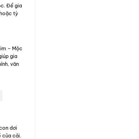
ộc. Để gia
 hoặc tỳ
Kim – Mộc
giúp gia
ính, văn
con dơi
 của cải.