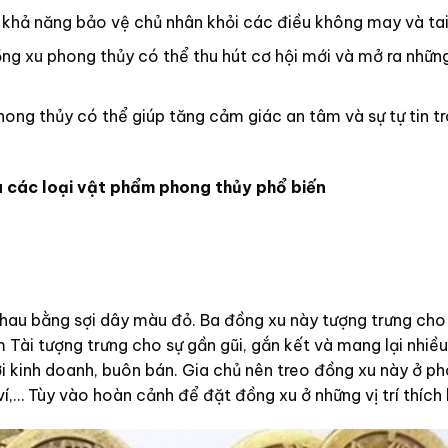
khả năng bảo vệ chủ nhân khỏi các điều không may và tai
ồng xu phong thủy có thể thu hút cơ hội mới và mở ra nhữn
ng thủy có thể giúp tăng cảm giác an tâm và sự tự tin t
 các loại vật phẩm phong thủy phổ biến
nhau bằng sợi dây màu đỏ. Ba đồng xu này tượng trưng cho
m Tài tượng trưng cho sự gần gũi, gắn kết và mang lại nhi
i kinh doanh, buôn bán. Gia chủ nên treo đồng xu này ở p
í,… Tùy vào hoàn cảnh để đặt đồng xu ở những vị trí thích