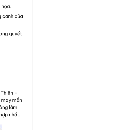
 họa.
g cánh cửa
rong quyết
 Thiên –
ều may mắn
hòng làm
 hợp nhất.