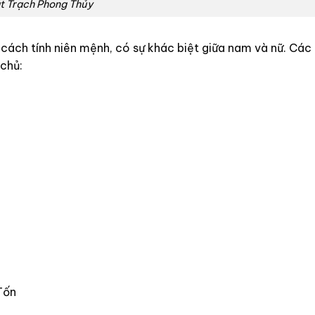
t Trạch Phong Thủy
cách tính niên mệnh, có sự khác biệt giữa nam và nữ. Các
 chủ:
Tốn