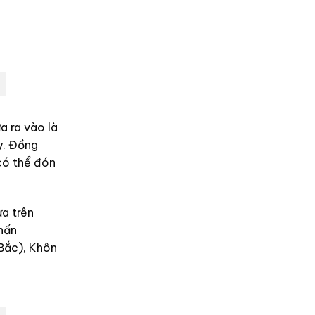
a ra vào là
y. Đồng
có thể đón
ựa trên
hấn
Bắc), Khôn