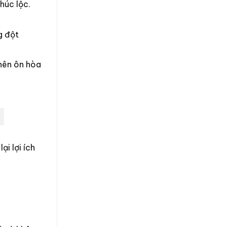
húc lộc.
g đột
nên ôn hòa
i lợi ích