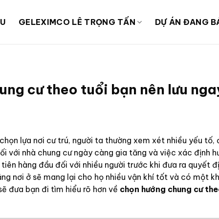
ỆU
GELEXIMCO LÊ TRỌNG TẤN
DỰ ÁN ĐANG B
ung cư theo tuổi bạn nên lưu nga
 chọn lựa nơi cư trú, người ta thường xem xét nhiều yếu tố, 
đối với nhà chung cư ngày càng gia tăng và việc xác định 
tiên hàng đầu đối với nhiều người trước khi đưa ra quyết đ
ằng nơi ở sẽ mang lại cho họ nhiều vận khí tốt và có một k
ẽ đưa bạn đi tìm hiểu rõ hơn về
chọn hướng chung cư the