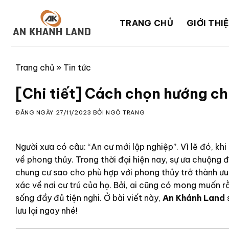
Skip
to
TRANG CHỦ
GIỚI THI
content
Trang chủ
»
Tin tức
[Chi tiết] Cách chọn hướng ch
ĐĂNG NGÀY
27/11/2023
BỞI
NGÔ TRANG
Người xưa có câu: “An cư mới lập nghiệp”. Vì lẽ đó, khi
về phong thủy. Trong thời đại hiện nay, sự ưa chuộng 
chung cư sao cho phù hợp với phong thủy trở thành ưu 
xác về nơi cư trú của họ. Bởi, ai cũng có mong muốn r
sống đầy đủ tiện nghi. Ở bài viết này,
An Khánh Land
s
lưu lại ngay nhé!