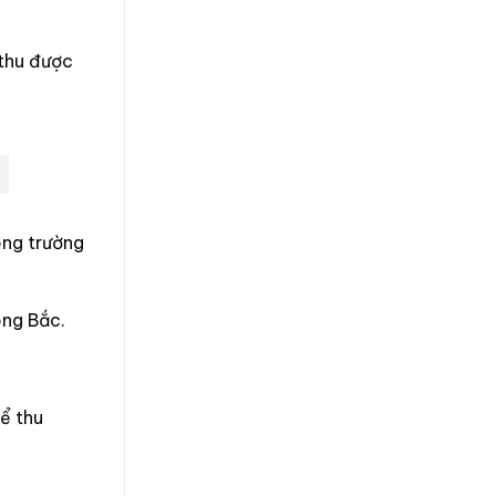
 thu được
rong trường
ông Bắc.
để thu