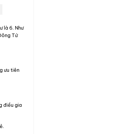
ư là 6. Như
 Đông Tứ
g ưu tiên
g điều gia
ẻ.