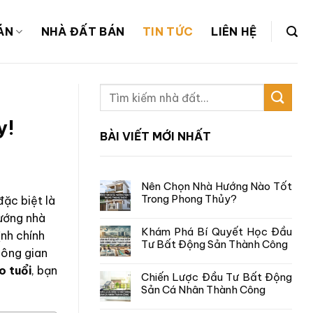
ÁN
NHÀ ĐẤT BÁN
TIN TỨC
LIÊN HỆ
y!
BÀI VIẾT MỚI NHẤT
Nên Chọn Nhà Hướng Nào Tốt
Trong Phong Thủy?
đặc biệt là
hướng nhà
Khám Phá Bí Quyết Học Đầu
ịnh chính
Tư Bất Động Sản Thành Công
hông gian
o tuổi
, bạn
Chiến Lược Đầu Tư Bất Động
Sản Cá Nhân Thành Công