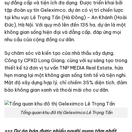
sự đẳng cấp và tiện ích đa dạng. Được triển khai bởi
tập đoàn uy tín Geleximco, dự án có vị trí chiến lược
tại khu vực Lê Trọng Tấn (Hà Đông) – An Khánh (Hoài
Đức), Hà Nội. Với quy mô lên đến 135 ha, dự án là một
không gian sống hiện đại và đẳng cấp, đáp ứng mọi
nhu cầu của cộng đồng cư dân.
Sự chăm sóc và kiến tạo của nhà thầu xây dựng,
Công ty CPXD Long Giang, cùng với sự sáng tạo trong
thiết kế từ đơn vị tư vấn TNP MEDIA Real Estate, hứa
hẹn mang lại một không gian sống tinh tế và tiện nghi.
Mật độ xây dựng hợp lý, chỉ chiếm 35% diện tích, đảm
bảo không gian xanh và thoải mái cho cư dân.
Tổng quan khu đô thị Geleximco Lê Trọng Tấn
>>>
Dự án bán được nhiều người quan tâm nhất