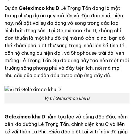
Dự án
Geleximco khu D
Lê Trọng Tấn đang là một
trong những dự án quy mô lớn và độc đáo nhất hiện
nay, nổi bật với sự đa dạng vô song trong các loại
hình bất động sản. Tại Geleximco khu D, không chỉ
đơn thuần là một khu đô thị mà nó còn là nơi bạn có
thể khám phá biệt thự sang trọng, nhà liền kề tinh tế,
căn hộ chung cư hiện đại, và Shophouse trải dài ven
đường Lê Trọng Tấn. Sự đa dạng này tạo nên một môi
trường sống phong phú và đầy tiện ích, nơi mà mọi
nhu cầu của cư dân đều được đáp ứng đầy đủ.
Vị trí Geleximco khu D
Geleximco khu D
nằm tọa lạc vô cùng độc đáo, nằm
bên kia đường Lê Trọng Tấn, chính diện khu C và liền
kề với thôn La Phù. Điều đặc biệt tại vị trí này đã giúp