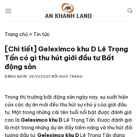
Skip
to
content
Trang chủ
»
Tin tức
[Chi tiết] Geleximco khu D Lê Trọng
Tấn có gì thu hút giới đầu tư Bất
động sản
ĐĂNG NGÀY
29/11/2023
BỞI
NGÔ TRANG
Trong thị trường bất động sản ngày nay, sự xuất hiện
của các dự án mới đều thu hút sự chú ý của giới đầu
tư. Một trong những cái tên tuổi nổi bật được đánh giá
cao là
Geleximco khu D
Lê Trọng Tấn. Được đánh giá
là một trong những dự án đầy tiềm năng và thu hút đối
tượng đầu tư,
Geleximco khu D
Lê Trọng Tấn đang