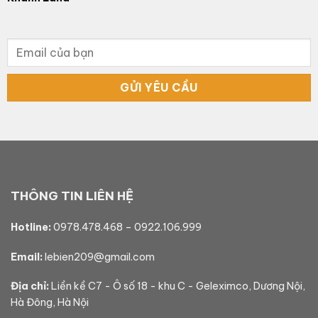
THÔNG TIN LIÊN HỆ
Hotline:
0978.478.468
–
0922.106.999
Email:
lebien209@gmail.com
Địa chỉ:
Liền kề C7 - Ô số 18 - khu C - Geleximco, Dương Nội,
Hà Đông, Hà Nội