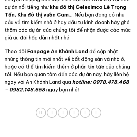
dự án nổi tiếng như
khu đô thị Geleximco Lê Trọng
Tấn
,
Khu đô thị vườn Cam
,
… Nếu bạn đang có nhu
cầu về tìm kiếm nhà ở hay đầu tư kinh doanh hãy ghé
thăm các dự án của chúng tôi để nhận được các mức
giá ưu đãi hấp dẫn nhất nhé!
Theo dõi
Fanpage An Khánh Land
để cập nhật
những thông tin mới nhất về bất động sản và nhà ở,
hoặc có thể tìm kiếm thêm ở phần
tin tức
của chúng
tôi. Nếu bạn quan tâm đến các dự án này, hãy liên hệ
ngay với An Khánh Land qua
hotline: 0978.478.468
– 0982.148.658
ngay bạn nhé!