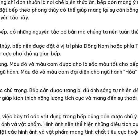
ng chỉ đơn thuần là nơi chế biến thức ăn, bếp còn mang ý 
đặt bếp theo phong thủy có thể giúp mang lại sự cân bằng 
yên tắc này.
bếp, có những nguyên tắc cơ bản mà chúng ta nên tuân thủ
g thủy, bếp nên được đặt ở vị trí phía Đông Nam hoặc phía
ch cực cho không gian bếp.
rọng. Màu đỏ và màu cam được cho là sắc màu tốt cho bế
 ngũ hành. Màu đỏ và màu cam đại diện cho ngũ hành “Hỏa
 chú trọng. Bếp cần được trang bị đủ ánh sáng tự nhiên để
giúp kích thích năng lượng tích cực và mang đến sự thoải
g, việc bày trí các vật dụng trong bếp cũng cần được chú ý
 ảnh và vật phẩm. Hình ảnh nên thể hiện những điều tích 
 đặt các hình ảnh và vật phẩm mang tính chất tiêu cực hoặc