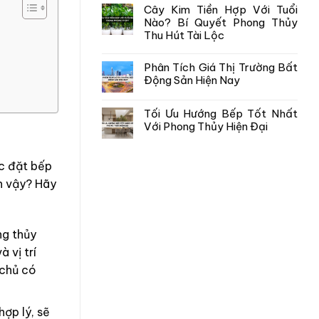
Cây Kim Tiền Hợp Với Tuổi
Nào? Bí Quyết Phong Thủy
Thu Hút Tài Lộc
Phân Tích Giá Thị Trường Bất
Động Sản Hiện Nay
Tối Ưu Hướng Bếp Tốt Nhất
Với Phong Thủy Hiện Đại
ệc đặt bếp
n vậy? Hãy
ng thủy
 vị trí
 chủ có
ợp lý, sẽ