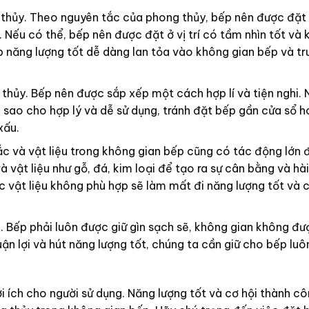
thủy. Theo nguyên tắc của phong thủy, bếp nên được đặt ở
. Nếu có thể, bếp nên được đặt ở vị trí có tầm nhìn tốt và
 năng lượng tốt dễ dàng lan tỏa vào không gian bếp và tr
thủy. Bếp nên được sắp xếp một cách hợp lí và tiện nghi. 
ếp sao cho hợp lý và dễ sử dụng, tránh đặt bếp gần cửa sổ 
xấu.
ắc và vật liệu trong không gian bếp cũng có tác động lớn
 vật liệu như gỗ, đá, kim loại để tạo ra sự cân bằng và hài
vật liệu không phù hợp sẽ làm mất đi năng lượng tốt và c
. Bếp phải luôn được giữ gìn sạch sẽ, không gian không đ
n lợi và hút năng lượng tốt, chúng ta cần giữ cho bếp luô
i ích cho người sử dụng. Năng lượng tốt và cơ hội thành c