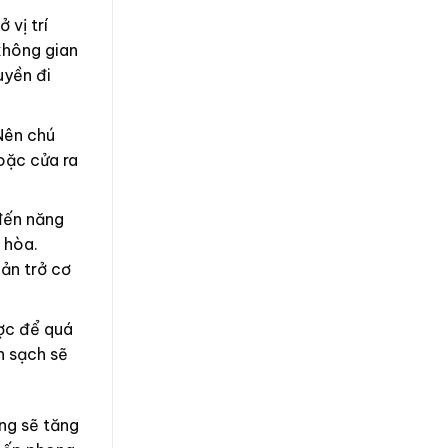
 vị trí
 không gian
uyền đi
Nên chú
hoặc cửa ra
 đến năng
 hòa.
ản trở cơ
ược để quá
n sạch sẽ
ông sẽ tăng