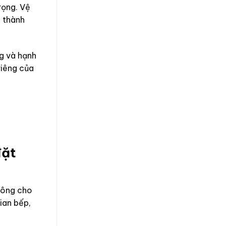
rọng. Vệ
i thành
g và hạnh
riêng của
đặt
 công cho
ian bếp,