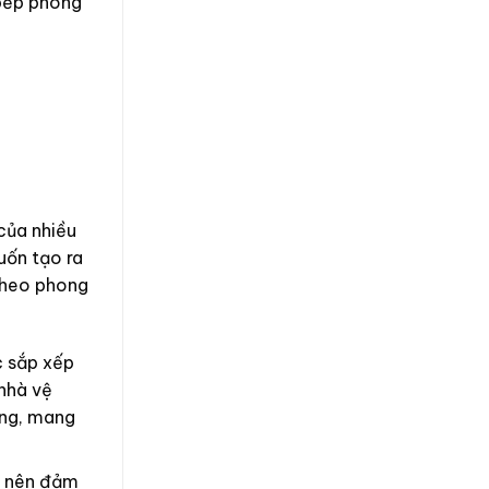
 bếp phong
 của nhiều
uốn tạo ra
 theo phong
c sắp xếp
 nhà vệ
ằng, mang
n nên đảm