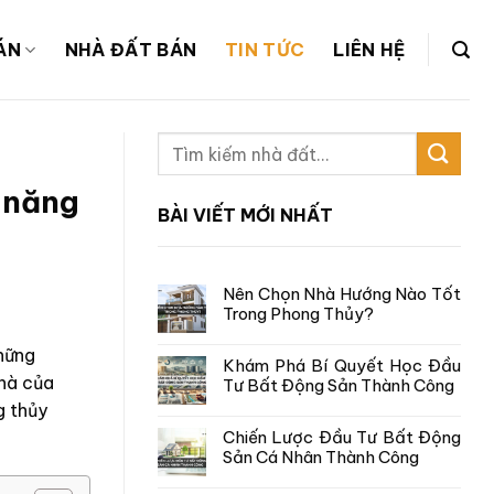
ÁN
NHÀ ĐẤT BÁN
TIN TỨC
LIÊN HỆ
 năng
BÀI VIẾT MỚI NHẤT
Nên Chọn Nhà Hướng Nào Tốt
Trong Phong Thủy?
hững
Khám Phá Bí Quyết Học Đầu
nhà của
Tư Bất Động Sản Thành Công
g thủy
Chiến Lược Đầu Tư Bất Động
Sản Cá Nhân Thành Công