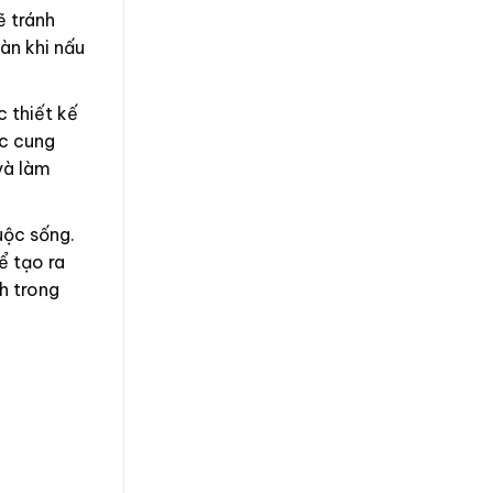
ẽ tránh
àn khi nấu
c thiết kế
ợc cung
và làm
uộc sống.
ể tạo ra
nh trong