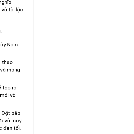
nghĩa
và tài lộc
.
 Tây Nam
p theo
” và mang
 tạo ra
 mái và
. Đặt bếp
cực và may
 đen tối.