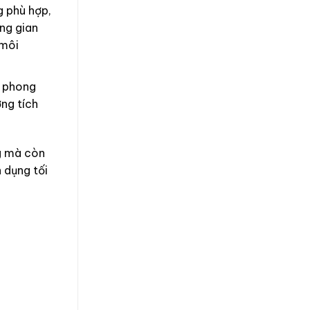
g phù hợp,
ng gian
 môi
m phong
ơng tích
ng mà còn
 dụng tối