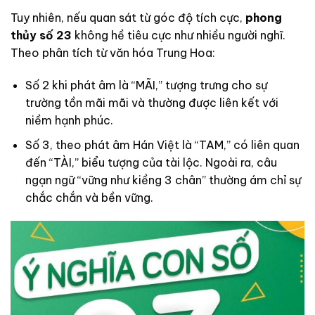
Tuy nhiên, nếu quan sát từ góc độ tích cực,
phong
thủy số 23
không hề tiêu cực như nhiều người nghĩ.
Theo phân tích từ văn hóa Trung Hoa:
Số 2 khi phát âm là “MÃI,” tượng trưng cho sự
trường tồn mãi mãi và thường được liên kết với
niềm hạnh phúc.
Số 3, theo phát âm Hán Việt là “TAM,” có liên quan
đến “TÀI,” biểu tượng của tài lộc. Ngoài ra, câu
ngạn ngữ “vững như kiềng 3 chân” thường ám chỉ sự
chắc chắn và bền vững.