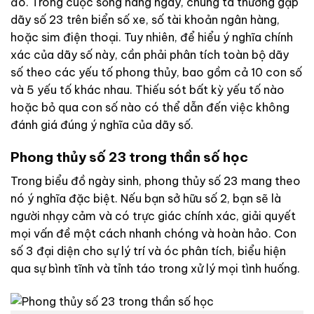
đó. Trong cuộc sống hàng ngày, chúng ta thường gặp
dãy số 23 trên biển số xe, số tài khoản ngân hàng,
hoặc sim điện thoại. Tuy nhiên, để hiểu ý nghĩa chính
xác của dãy số này, cần phải phân tích toàn bộ dãy
số theo các yếu tố phong thủy, bao gồm cả 10 con số
và 5 yếu tố khác nhau. Thiếu sót bất kỳ yếu tố nào
hoặc bỏ qua con số nào có thể dẫn đến việc không
đánh giá đúng ý nghĩa của dãy số.
Phong thủy số 23 trong thần số học
Trong biểu đồ ngày sinh, phong thủy số 23 mang theo
nó ý nghĩa đặc biệt. Nếu bạn sở hữu số 2, bạn sẽ là
người nhạy cảm và có trực giác chính xác, giải quyết
mọi vấn đề một cách nhanh chóng và hoàn hảo. Con
số 3 đại diện cho sự lý trí và óc phân tích, biểu hiện
qua sự bình tĩnh và tỉnh táo trong xử lý mọi tình huống.