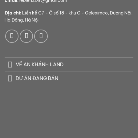
Email:
lebien209@gmail.com
Địa chỉ:
Liền kề C7 - Ô số 18 - khu C - Geleximco, Dương Nội,
Hà Đông, Hà Nội
VỀ AN KHÁNH LAND
DỰ ÁN ĐANG BÁN