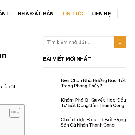
ÁN
NHÀ ĐẤT BÁN
TIN TỨC
LIÊN HỆ
an
BÀI VIẾT MỚI NHẤT
Nên Chọn Nhà Hướng Nào Tốt
Trong Phong Thủy?
 là rất
Khám Phá Bí Quyết Học Đầu
Tư Bất Động Sản Thành Công
Chiến Lược Đầu Tư Bất Động
Sản Cá Nhân Thành Công