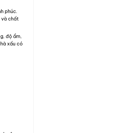
nh phúc.
 và chất
g, độ ẩm,
nhà xấu có