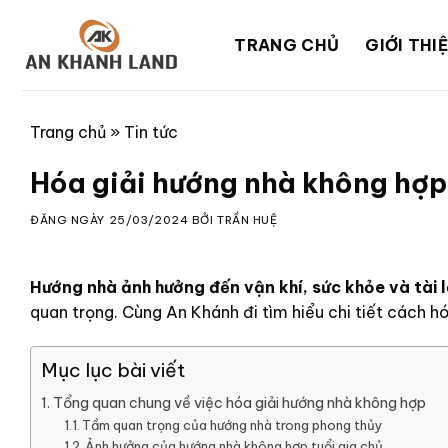
Skip
to
TRANG CHỦ
GIỚI THI
content
Trang chủ
»
Tin tức
Hóa giải hướng nhà không hợp: 
ĐĂNG NGÀY
25/03/2024
BỞI
TRẦN HUỆ
Hướng nhà ảnh hưởng đến vận khí, sức khỏe và tài l
quan trọng. Cùng An Khánh đi tìm hiểu chi tiết cách h
Mục lục bài viết
Tổng quan chung về việc hóa giải hướng nhà không hợp
Tầm quan trọng của hướng nhà trong phong thủy
Ảnh hưởng của hướng nhà không hợp tuổi gia chủ