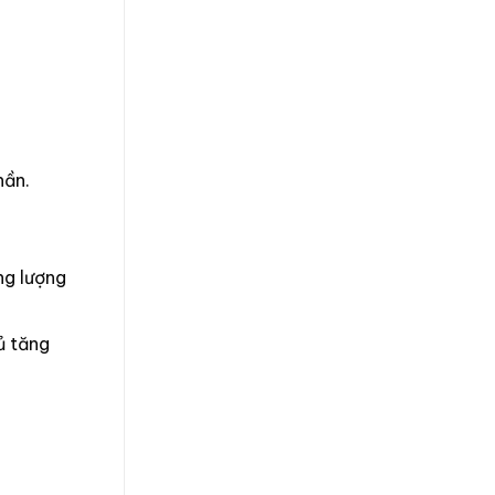
hần.
ng lượng
ủ tăng