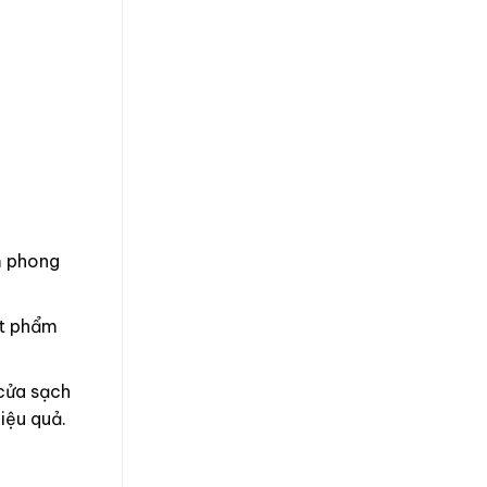
m phong
ật phẩm
cửa sạch
hiệu quả.