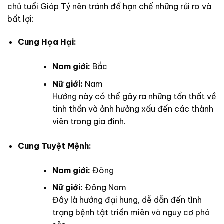
chủ tuổi Giáp Tý nên tránh để hạn chế những rủi ro và
bất lợi:
Cung Họa Hại:
Nam giới:
Bắc
Nữ giới:
Nam
Hướng này có thể gây ra những tổn thất về
tinh thần và ảnh hưởng xấu đến các thành
viên trong gia đình.
Cung Tuyệt Mệnh:
Nam giới:
Đông
Nữ giới:
Đông Nam
Đây là hướng đại hung, dễ dẫn đến tình
trạng bệnh tật triền miên và nguy cơ phá