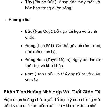
Tây (Phước Đức): Mang đến may mắn và
hòa hợp trong cuộc sống.
Hướng xấu:
Bắc (Ngũ Quỷ): Dễ gặp tai họa và tranh
chấp.
Đông (Lục Sát): Có thể gây rối rắm trong
các mối quan hệ.
Đông Nam (Tuyệt Mệnh): Nguy cơ dẫn đến
thất bại và khó khăn.
Nam (Hoạ Hại): Có thể gặp rủi ro và điều
xui xẻo.
Phân Tích Hướng Nhà Hợp Với Tuổi Giáp Tý
Việc chọn hướng nhà là yếu tố cực kỳ quan trọng mà
bất kỳ gia chủ nào cũng cần lưu ý khi xây dựng nhà