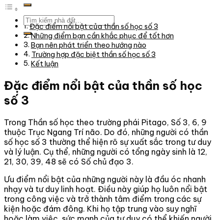
kiếm:
Tìm
Đặc điểm nổi bật của thần số học số 3
kiếm:
Những điểm bạn cần khắc phục để tốt hơn
Bạn nên phát triển theo hướng nào
Trường hợp đặc biệt thần số học số 3
Kết luận
Đặc điểm nổi bật của thần số học
số 3
Trong Thần số học theo trường phái Pitago, Số 3, 6, 9
thuộc Trục Ngang Trí não. Do đó, những người có thần
số học số 3 thường thể hiện rõ sự xuất sắc trong tư duy
và lý luận. Cụ thể, những người có tổng ngày sinh là 12,
21, 30, 39, 48 sẽ có Số chủ đạo 3.
Ưu điểm nổi bật của những người này là đầu óc nhanh
nhạy và tư duy linh hoạt. Điều này giúp họ luôn nổi bật
trong công việc và trở thành tâm điểm trong các sự
kiện hoặc đám đông. Khi họ tập trung vào suy nghĩ
hoặc làm việc, sức mạnh của tư duy có thể khiến người