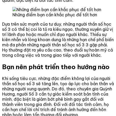
quanh, đặc biệt là đối tác tình cảm.
Những điểm bạn cần khắc phục để tốt hơn
Dựa trên sức mạnh của tư duy, những người thần số học
số 3 có thể bị coi là tỏ ra kiêu ngạo, thường xuyên giữ vị
trí lãnh đạo hoặc muốn chỉ đạo người khác. Thiếu sự
kiên nhẫn và lòng khoan dung là những hạn chế phổ biến
mà đa phần những người thần số học số 3 3 gặp phải.
Họ thường đặt ra yêu cầu cao, theo đuổi sự hoàn mỹ cả
trong công việc và trong giao tiếp với người khác.
Bạn nên phát triển theo hướng nào
Khi sống tiêu cực, những đặc điểm không lợi của người
thần số học số 3 sẽ tăng lên, tạo áp lực cho bản thân và
những người xung quanh. Do đó, theo chuyên gia Quỳnh
Hương, người Số 3 cần tự giác kiểm soát bản tính của
mình, đặc biệt là giảm bớt phê bình gay gắt đối với
thành viên trong gia đình. Đối với đối tác tình cảm, họ
cần hạn chế lời chỉ trích để tránh ảnh hưởng đến hôn
nhân hoặc làm tổn thương đối phương.