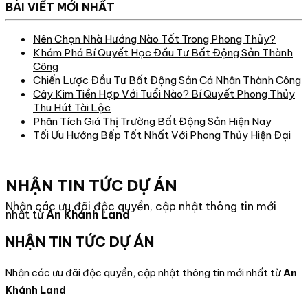
BÀI VIẾT MỚI NHẤT
Nên Chọn Nhà Hướng Nào Tốt Trong Phong Thủy?
Khám Phá Bí Quyết Học Đầu Tư Bất Động Sản Thành
Công
Chiến Lược Đầu Tư Bất Động Sản Cá Nhân Thành Công
Cây Kim Tiền Hợp Với Tuổi Nào? Bí Quyết Phong Thủy
Thu Hút Tài Lộc
Phân Tích Giá Thị Trường Bất Động Sản Hiện Nay
Tối Ưu Hướng Bếp Tốt Nhất Với Phong Thủy Hiện Đại
NHẬN TIN TỨC DỰ ÁN
Nhận các ưu đãi độc quyền, cập nhật thông tin mới
nhất từ
An Khánh Land
NHẬN TIN TỨC DỰ ÁN
Nhận các ưu đãi độc quyền, cập nhật thông tin mới nhất từ
An
Khánh Land