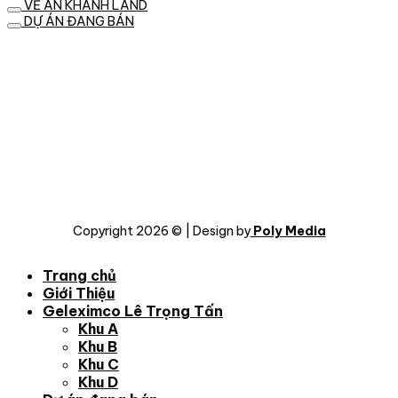
VỀ AN KHÁNH LAND
DỰ ÁN ĐANG BÁN
Copyright 2026 © | Design by
Poly Media
Trang chủ
Giới Thiệu
Geleximco Lê Trọng Tấn
Khu A
Khu B
Khu C
Khu D