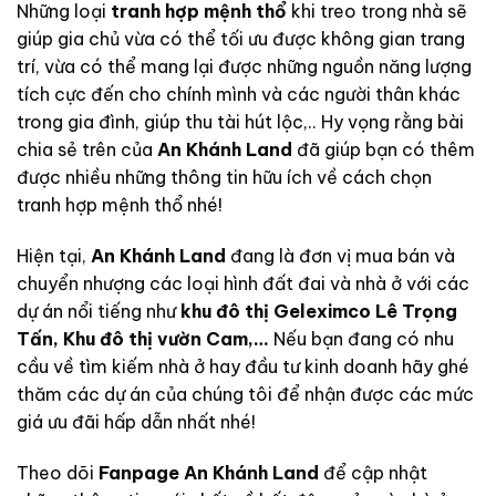
Những loại
tranh hợp mệnh thổ
khi treo trong nhà sẽ
giúp gia chủ vừa có thể tối ưu được không gian trang
trí, vừa có thể mang lại được những nguồn năng lượng
tích cực đến cho chính mình và các người thân khác
trong gia đình, giúp thu tài hút lộc,..
Hy vọng rằng bài
chia sẻ trên của
An Khánh Land
đã giúp bạn có thêm
được nhiều những thông tin hữu ích về cách chọn
tranh hợp mệnh thổ nhé!
Hiện tại,
An Khánh Land
đang là đơn vị mua bán và
chuyển nhượng các loại hình đất đai và nhà ở với các
dự án nổi tiếng như
khu đô thị Geleximco Lê Trọng
Tấn
,
Khu đô thị vườn Cam
,…
Nếu bạn đang có nhu
cầu về tìm kiếm nhà ở hay đầu tư kinh doanh hãy ghé
thăm các dự án của chúng tôi để nhận được các mức
giá ưu đãi hấp dẫn nhất nhé!
Theo dõi
Fanpage An Khánh Land
để cập nhật