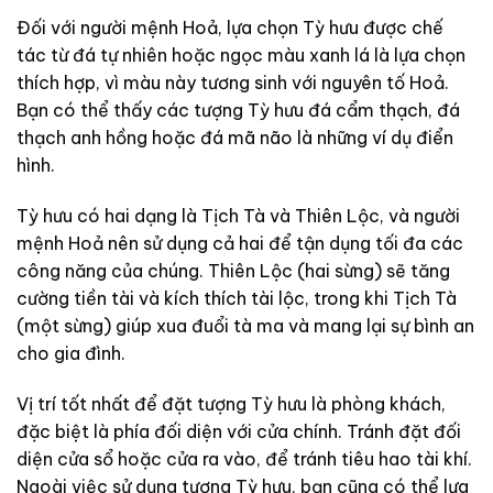
Đối với người mệnh Hoả, lựa chọn Tỳ hưu được chế
tác từ đá tự nhiên hoặc ngọc màu xanh lá là lựa chọn
thích hợp, vì màu này tương sinh với nguyên tố Hoả.
Bạn có thể thấy các tượng Tỳ hưu đá cẩm thạch, đá
thạch anh hồng hoặc đá mã não là những ví dụ điển
hình.
Tỳ hưu có hai dạng là Tịch Tà và Thiên Lộc, và người
mệnh Hoả nên sử dụng cả hai để tận dụng tối đa các
công năng của chúng. Thiên Lộc (hai sừng) sẽ tăng
cường tiền tài và kích thích tài lộc, trong khi Tịch Tà
(một sừng) giúp xua đuổi tà ma và mang lại sự bình an
cho gia đình.
Vị trí tốt nhất để đặt tượng Tỳ hưu là phòng khách,
đặc biệt là phía đối diện với cửa chính. Tránh đặt đối
diện cửa sổ hoặc cửa ra vào, để tránh tiêu hao tài khí.
Ngoài việc sử dụng tượng Tỳ hưu, bạn cũng có thể lựa