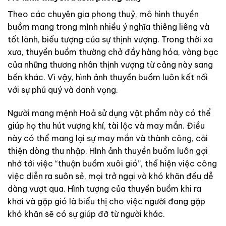
Theo các chuyên gia phong thuỷ, mô hình thuyền
buồm mang trong mình nhiều ý nghĩa thiêng liêng và
tốt lành, biểu tượng của sự thịnh vượng. Trong thời xa
xưa, thuyền buồm thường chở đầy hàng hóa, vàng bạc
của những thương nhân thịnh vượng từ cảng này sang
bến khác. Vì vậy, hình ảnh thuyền buồm luôn kết nối
với sự phú quý và danh vọng.
Người mang mệnh Hoả sử dụng vật phẩm này có thể
giúp họ thu hút vượng khí, tài lộc và may mắn. Điều
này có thể mang lại sự may mắn và thành công, cải
thiện dòng thu nhập. Hình ảnh thuyền buồm luôn gợi
nhớ tới việc “thuận buồm xuôi gió”, thể hiện việc công
việc diễn ra suôn sẻ, mọi trở ngại và khó khăn đều dễ
dàng vượt qua. Hình tượng của thuyền buồm khi ra
khơi và gặp gió là biểu thị cho việc người đang gặp
khó khăn sẽ có sự giúp đỡ từ người khác.