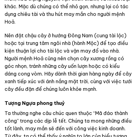
khác. Mặc dù chúng có thể nhỏ gọn, nhưng lại có tác
dụng chiêu tài và thu hút may mắn cho người mệnh
Hoả.
Nên đặt chậu cây ở hướng Đông Nam (cung tài lộc)
hoặc tại trung tâm ngôi nhà (hành Mộc) để tạo điều
kiện thuận lợi cho tài lộc và vận may đổ vào nhà.
Người mệnh Hoả cũng nên chọn cây xương rồng có
góc nhọn, tránh những cây uốn lượn hoặc có kiểu
dáng cong vòm. Hãy dành thời gian hàng ngày để cây
xanh tiếp xúc với ánh nắng mặt trời, cùng với việc tưới
cây đều đặn để chúng luôn khỏe mạnh.
Tượng Ngựa phong thuỷ
Ta thường nghe câu chúc quen thuộc “Mã đáo thành
công” trong các dịp lễ tết. Chúng ta mong những điều
tốt lành, may mắn sẽ đến với công việc kinh doanh.
Từ đây, ta có thể thấy ý nghĩa to lớn của biểu tượng