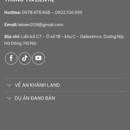
Hotline:
0978.478.468
–
0922.106.999
Email:
lebien209@gmail.com
Địa chỉ:
Liền kề C7 - Ô số 18 - khu C - Geleximco, Dương Nội,
Hà Đông, Hà Nội
VỀ AN KHÁNH LAND
DỰ ÁN ĐANG BÁN