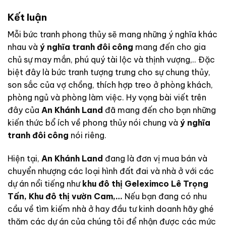
Kết luận
Mỗi bức tranh phong thủy sẽ mang những ý nghĩa khác
nhau và
ý nghĩa tranh đôi công
mang đến cho gia
chủ sự may mắn, phú quý tài lộc và thịnh vượng,.. Đặc
biệt đây là bức tranh tượng trưng cho sự chung thủy,
son sắc của vợ chồng, thích hợp treo ở phòng khách,
phòng ngủ và phòng làm việc.
Hy vọng bài viết trên
đây của
An Khánh Land
đã mang đến cho bạn những
kiến thức bổ ích về phong thủy nói chung và
ý nghĩa
tranh đôi công
nói riêng.
Hiện tại,
An Khánh Land
đang là đơn vị mua bán và
chuyển nhượng các loại hình đất đai và nhà ở với các
dự án nổi tiếng như
khu đô thị Geleximco Lê Trọng
Tấn
,
Khu đô thị vườn Cam
,…
Nếu bạn đang có nhu
cầu về tìm kiếm nhà ở hay đầu tư kinh doanh hãy ghé
thăm các dự án của chúng tôi để nhận được các mức